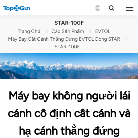
LIÊN HỆ VỚI CHÚNG TÔI
STAR-100F
Trang Chủ
Các Sản Phẩm
EVTOL
English
Máy Bay Cất Cánh Thẳng Đứng EVTOL Dòng STAR
STAR-100F
Español
Русский
Português(Portugal)
Máy bay không người lái
Português(Brasil)
Türkçe
cánh cố định cất cánh và
Tiếng Việt
hạ cánh thẳng đứng