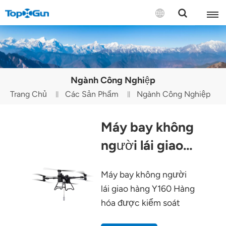
LIÊN HỆ VỚI CHÚNG TÔI
English
Ngành Công Nghiệp
Español
Trang Chủ
Các Sản Phẩm
Ngành Công Nghiệp
Русский
Máy bay không
Português(Portugal)
người lái giao
Português(Brasil)
hàng Y160
Máy bay không người
Türkçe
lái giao hàng Y160 Hàng
Tiếng Việt
hóa được kiểm soát