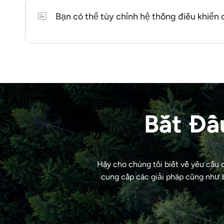
Chúng tôi hỗ trợ tùy chỉnh ở cấp độ nền tảng, bao 
Bạn có thể tùy chỉnh hệ thống điều khiể
Chúng tôi cung cấp dịch vụ cấu hình và tích hợp h
đánh giá theo từng trường hợp cụ thể.
Bắt Đầ
Hãy cho chúng tôi biết về yêu cầu
cung cấp các giải pháp cũng như 