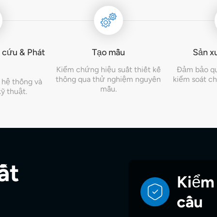
n cứu & Phát
Tạo mẫu
Sản xu
Kiểm chứng hiệu suất thiết kế
Đảm bảo quy
thông qua thử nghiệm nguyên
kiểm soát ch
úc hệ thống và
mẫu.
ỹ thuật.
ất
Kiểm 
cầu