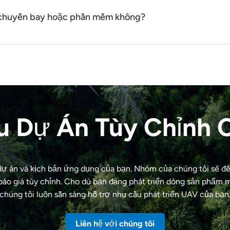
gồm cấu hình khung máy bay, tích hợp tải trọng và tối ưu hóa 
n chuyến bay hoặc phần mềm không?
ệ thống vào các nền tảng hiện có để đáp ứng nhu cầu ứng dụng.
u Dự Án Tùy Chỉnh 
 dự án và kịch bản ứng dụng của bạn. Nhóm của chúng tôi sẽ đ
báo giá tùy chỉnh. Cho dù bạn đang phát triển dòng sản phẩm m
chúng tôi luôn sẵn sàng hỗ trợ nhu cầu phát triển UAV của bạn
Liên hệ với chúng tôi