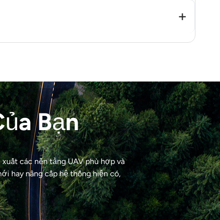
dựa trên ứng dụng theo yêu cầu của dự án.
 Việc phát triển lại phần mềm lõi chuyên sâu được
Của Bạn
ề xuất các nền tảng UAV phù hợp và
ới hay nâng cấp hệ thống hiện có,
.