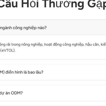
Câu Hỏi Thường Gặ
 ngành công nghiệp nào?
g rãi trong nông nghiệp, hoạt động công nghiệp, hậu cần, ki
 (eVTOL).
) điển hình là bao lâu?
ùy chỉnh và độ phức tạp của dự án, thường dao động từ giai đo
c dự án ODM?