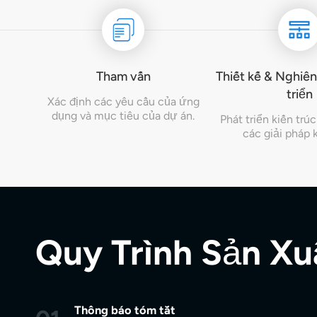
Tham vấn
Thiết kế & Nghiê
triển
Xác định các yêu cầu của ứng
dụng và mục tiêu của dự án.
Phát triển kiến ​​tr
các giải pháp k
Quy Trình Sản Xu
Thông báo tóm tắt