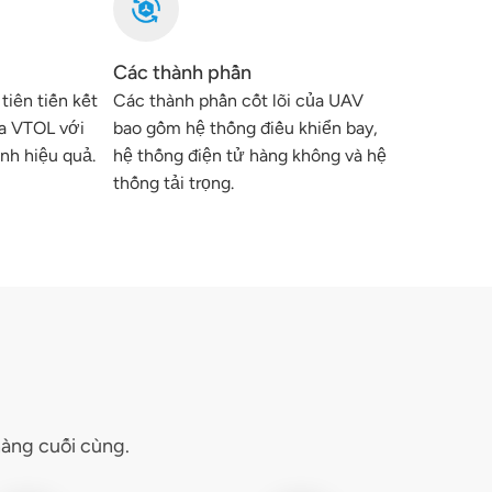
Các thành phần
iên tiến kết
Các thành phần cốt lõi của UAV
ủa VTOL với
bao gồm hệ thống điều khiển bay,
ình hiệu quả.
hệ thống điện tử hàng không và hệ
thống tải trọng.
hàng cuối cùng.