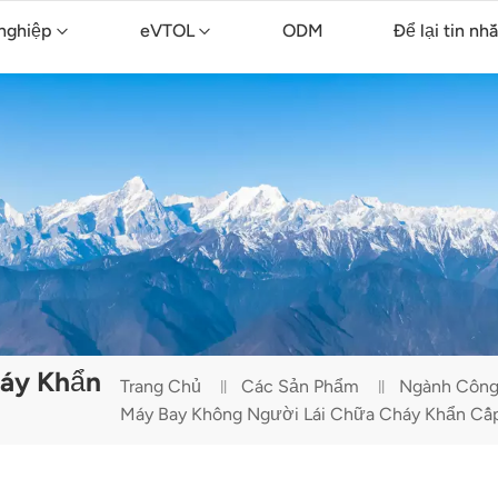
nghiệp
eVTOL
ODM
Để lại tin nh
ông nghiệp TopXGun FP700
nông nghiệp TopXGun FP300E
Máy bay không người lái vệ sinh TopXGun C15
háy Khẩn
Trang Chủ
Các Sản Phẩm
Ngành Công
Máy Bay Không Người Lái Chữa Cháy Khẩn Cấ