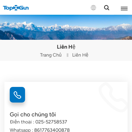
LIÊN HỆ VỚI CHÚNG TÔI
English
Liên Hệ
Español
Trang Chủ
Liên Hệ
Русский
Português(Portugal)
Português(Brasil)
Türkçe
Gọi cho chúng tôi
Tiếng Việt
Điện thoại :
025-52758537
Whatsapp :
8617763400878