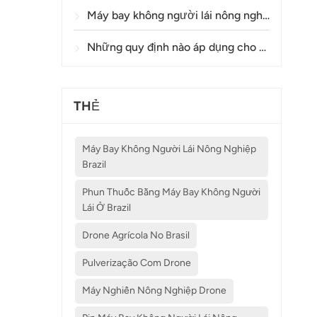
Máy bay không người lái nông nghiệp có độ chính xác như thế nào trong việc phun thuốc và giám sát cây trồng?
Những quy định nào áp dụng cho việc sử dụng máy bay không người lái trong nông nghiệp ở các quốc gia khác nhau?
THẺ
Máy Bay Không Người Lái Nông Nghiệp
Brazil
Phun Thuốc Bằng Máy Bay Không Người
Lái Ở Brazil
Drone Agrícola No Brasil
Pulverização Com Drone
Máy Nghiền Nông Nghiệp Drone