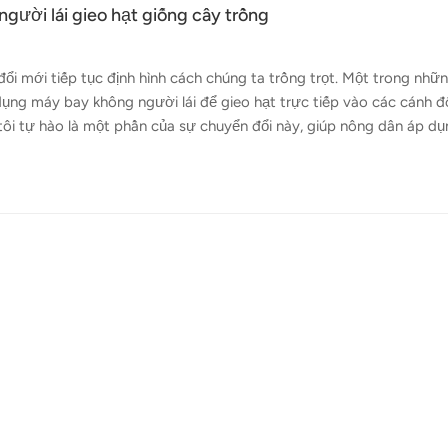
gười lái gieo hạt giống cây trồng
ổi mới tiếp tục định hình cách chúng ta trồng trọt. Một trong nhữ
dụng máy bay không người lái để gieo hạt trực tiếp vào các cánh 
g tôi tự hào là một phần của sự chuyển đổi này, giúp nông dân áp d
 bền vững hơn với các công nghệ tiên tiến của chúng tôi máy bay