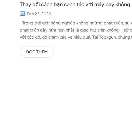
Thay đổi cách bạn canh tác với máy bay không n
Feb 23, 2026
Trong thế giới nông nghiệp không ngừng phát triển, sự đ
phát triển đầy hứa hẹn nhất là gieo hạt trên không—sử 
với tốc độ, độ chính xác và hiệu quả. Tại Topxgun, chún
các phương pháp gieo hạt thông minh hơn, nhanh hơn và
không người lái nông n...
ĐỌC THÊM