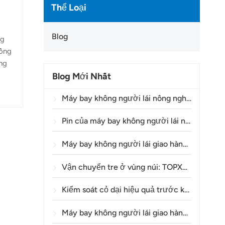
Thể Loại
Blog
ng
đồng
ụng
Blog Mới Nhất
Máy bay không người lái nông nghiệp đang giúp nông dân Brazil cải thiện hoạt động phun thuốc trừ sâu như thế nào?
Pin của máy bay không người lái nông nghiệp có thể sử dụng được bao lâu?
Máy bay không người lái giao hàng Y160: Một phương thức an toàn và hiệu quả hơn để vận chuyển vật liệu tháp điện trên địa hình đồi núi.
Vận chuyển tre ở vùng núi: TOPXGUN Y160 mở ra một tuyến đường mới từ rừng đến điểm thu gom.
Kiểm soát cỏ dại hiệu quả trước khi nảy mầm trong lúa mì bằng máy bay không người lái nông nghiệp A80
Máy bay không người lái giao hàng là gì và việc giao hàng bằng máy bay không người lái hoạt động như thế nào?