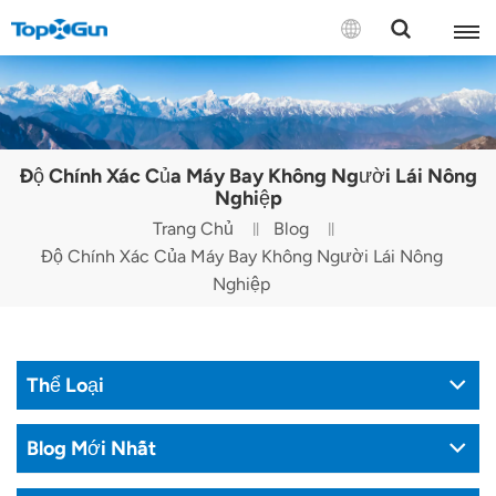
LIÊN HỆ VỚI CHÚNG TÔI
English
Độ Chính Xác Của Máy Bay Không Người Lái Nông
Español
Nghiệp
Trang Chủ
Blog
Русский
Độ Chính Xác Của Máy Bay Không Người Lái Nông
Nghiệp
Português(Portugal)
Português(Brasil)
Thể Loại
Türkçe
Tiếng Việt
Blog Mới Nhất