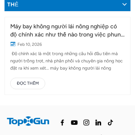
THẺ
Máy bay không người lái nông nghiệp có
độ chính xác như thế nào trong việc phun
thuốc và giám sát cây trồng?
Feb 10, 2026
Độ chính xác là một trong những câu hỏi đầu tiên mà
người trồng trọt, nhà phân phối và chuyên gia nông học
đặt ra khi xem xét... máy bay không người lái nông
nghiệpCho dù đó là phun thuốc bảo vệ thực vật hay
theo dõi điều kiện đồng ruộng, độ chính xác đều ảnh
ĐỌC THÊM
hưởng trực tiếp đến hiệu quả, chi phí và năng suất cây
trồng. Vậy máy bay không người lái nông nghiệp hoạt
động chính xác đến mức nào trong thực tế? Câu trả lời
phụ thuộc vào nhiều yếu tố, bao gồm công nghệ, cấu
hình, điều kiện hoạt động và cách hệ thống được sử
dụng trên thực địa. Trong nông nghiệp, độ chính xác
không phải là một thước đo duy nhất. Nó thường đề