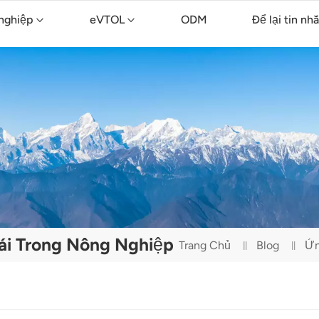
nghiệp
eVTOL
ODM
Để lại tin nh
ông nghiệp TopXGun FP700
nông nghiệp TopXGun FP300E
Máy bay không người lái vệ sinh TopXGun C15
ái Trong Nông Nghiệp
Trang Chủ
Blog
Ứn