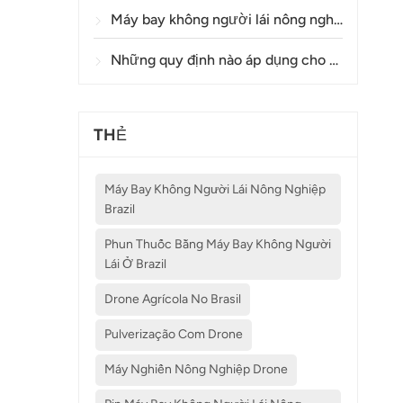
Máy bay không người lái nông nghiệp có độ chính xác như thế nào trong việc phun thuốc và giám sát cây trồng?
Những quy định nào áp dụng cho việc sử dụng máy bay không người lái trong nông nghiệp ở các quốc gia khác nhau?
THẺ
Máy Bay Không Người Lái Nông Nghiệp
Brazil
Phun Thuốc Bằng Máy Bay Không Người
Lái Ở Brazil
Drone Agrícola No Brasil
Pulverização Com Drone
Máy Nghiền Nông Nghiệp Drone