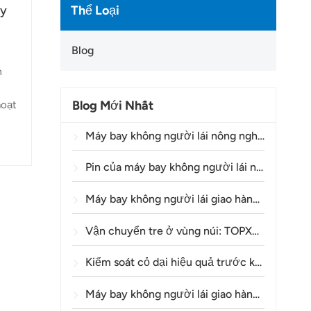
Thể Loại
ây
Blog
m
Blog Mới Nhất
hoạt
Máy bay không người lái nông nghiệp đang giúp nông dân Brazil cải thiện hoạt động phun thuốc trừ sâu như thế nào?
t
Pin của máy bay không người lái nông nghiệp có thể sử dụng được bao lâu?
Máy bay không người lái giao hàng Y160: Một phương thức an toàn và hiệu quả hơn để vận chuyển vật liệu tháp điện trên địa hình đồi núi.
Vận chuyển tre ở vùng núi: TOPXGUN Y160 mở ra một tuyến đường mới từ rừng đến điểm thu gom.
Kiểm soát cỏ dại hiệu quả trước khi nảy mầm trong lúa mì bằng máy bay không người lái nông nghiệp A80
Máy bay không người lái giao hàng là gì và việc giao hàng bằng máy bay không người lái hoạt động như thế nào?