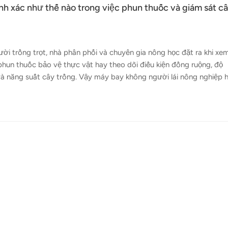
nh xác như thế nào trong việc phun thuốc và giám sát c
ời trồng trọt, nhà phân phối và chuyên gia nông học đặt ra khi xe
phun thuốc bảo vệ thực vật hay theo dõi điều kiện đồng ruộng, độ
 và năng suất cây trồng. Vậy máy bay không người lái nông nghiệp 
hụ thuộc vào nhiều yếu tố, bao gồm công nghệ, cấu hình, điều kiện
 Trong nông nghiệp, độ chính xác không phải là một thước đo duy
ùy thuộc vào nhiệm vụ:Độ chính xác khi phun: Mức độ phân bổ chấ
c tiêu dự định.Độ c...