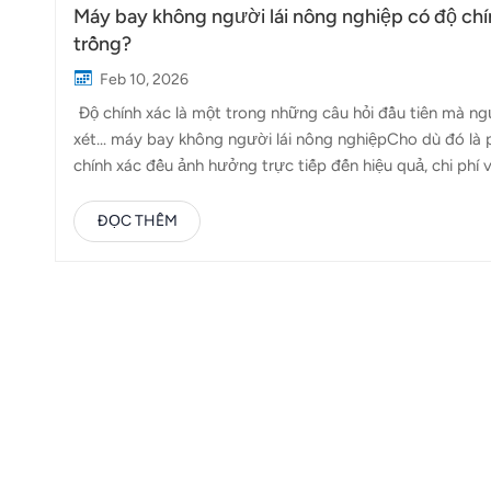
Máy bay không người lái nông nghiệp có độ chí
trồng?
Feb 10, 2026
Độ chính xác là một trong những câu hỏi đầu tiên mà ngư
xét... máy bay không người lái nông nghiệpCho dù đó là 
chính xác đều ảnh hưởng trực tiếp đến hiệu quả, chi phí
động chính xác đến mức nào trong thực tế? Câu trả lời p
hoạt động và cách hệ thống được sử dụng trên thực địa.
ĐỌC THÊM
nhất. Nó thường đề cập đến nhiều khía cạnh khác nhau t
lỏng đồng đều và độ bám sát của tia phun vào khu vực mụ