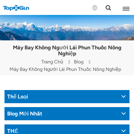
LIÊN HỆ VỚI CHÚNG TÔI
English
Máy Bay Không Người Lái Phun Thuốc Nông
Español
Nghiệp
Trang Chủ
Blog
Русский
Máy Bay Không Người Lái Phun Thuốc Nông Nghiệp
Português(Portugal)
Português(Brasil)
Thể Loại
Türkçe
Blog Mới Nhất
Tiếng Việt
THẺ