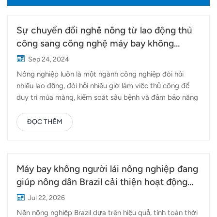
Sự chuyển đổi nghề nông từ lao động thủ
công sang công nghệ máy bay không
người lái
Sep 24, 2024
Nông nghiệp luôn là một ngành công nghiệp đòi hỏi
nhiều lao động, đòi hỏi nhiều giờ làm việc thủ công để
duy trì mùa màng, kiểm soát sâu bệnh và đảm bảo năng
suất khỏe mạnh. Theo truyền thống, các nhiệm vụ như
phun thuốc trừ sâu hoặc phân bón đòi hỏi nhiều nỗ lực
ĐỌC THÊM
của con người, thường liên quan đến nhiều giờ dưới ánh
nắng mặt trời và chi phí lao động cao. Tuy nhiên, với sự
phát triển của công nghệ máy bay không người lái, câu
chuyện này đang thay đổi. Máy bay không người lái
Máy bay không người lái nông nghiệp đang
nông nghiệp của Topxgun đang dẫn đầu trong việc
giúp nông dân Brazil cải thiện hoạt động
chuyển đổi nghề nông từ lao động thủ công sang độ
phun thuốc trừ sâu như thế nào?
Jul 22, 2026
chính xác của máy bay không người lái, giúp việc canh
Nền nông nghiệp Brazil dựa trên hiệu quả, tính toán thời
tác trở nên hiệu quả và hiệu suất hơn bao giờ hết. Trong