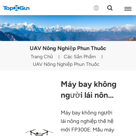
LIÊN HỆ VỚI CHÚNG TÔI
English
UAV Nông Nghiệp Phun Thuốc
Español
Trang Chủ
Các Sản Phẩm
UAV Nông Nghiệp Phun Thuốc
Русский
Português(Portugal)
Máy bay không
Português(Brasil)
người lái nông
nghiệp
Türkçe
Máy bay không người
TopXGun
Tiếng Việt
lái nông nghiệp thế hệ
FP300E
mới FP300E: Mẫu máy