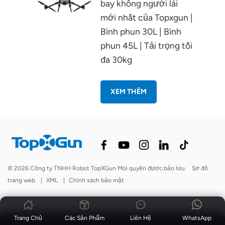
bay không người lái
mới nhất của Topxgun |
Bình phun 30L | Bình
phun 45L | Tải trọng tối
đa 30kg
XEM THÊM
© 2026 Công ty TNHH Robot TopXGun Mọi quyền được bảo lưu.
Sơ đồ
trang web
|
XML
|
Chính sách bảo mật
Trang Chủ
Các Sản Phẩm
Liên Hệ
WhatsApp
Tin tức
|
Blog