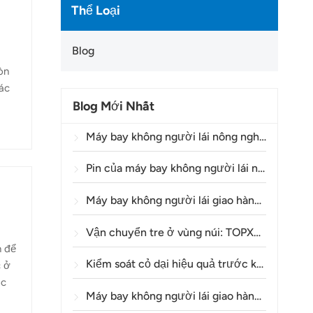
Thể Loại
Blog
òn
các
Blog Mới Nhất
ó độ
uất
Máy bay không người lái nông nghiệp đang giúp nông dân Brazil cải thiện hoạt động phun thuốc trừ sâu như thế nào?
áy
Pin của máy bay không người lái nông nghiệp có thể sử dụng được bao lâu?
Máy bay không người lái giao hàng Y160: Một phương thức an toàn và hiệu quả hơn để vận chuyển vật liệu tháp điện trên địa hình đồi núi.
Vận chuyển tre ở vùng núi: TOPXGUN Y160 mở ra một tuyến đường mới từ rừng đến điểm thu gom.
n để
Kiểm soát cỏ dại hiệu quả trước khi nảy mầm trong lúa mì bằng máy bay không người lái nông nghiệp A80
c ở
ốc
Máy bay không người lái giao hàng là gì và việc giao hàng bằng máy bay không người lái hoạt động như thế nào?
h.