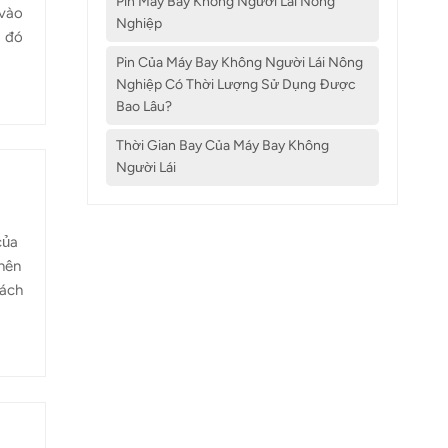
Pin Máy Bay Không Người Lái Nông
 vào
Nghiệp
g đó
ộng
Pin Của Máy Bay Không Người Lái Nông
khoa
Nghiệp Có Thời Lượng Sử Dụng Được
Bao Lâu?
nông
Thời Gian Bay Của Máy Bay Không
Người Lái
của
nên
cách
nhất