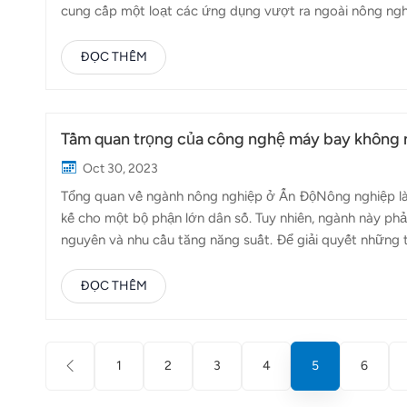
cung cấp một loạt các ứng dụng vượt ra ngoài nông ngh
sản, hay nuôi cá, đã trở thành một thành phần thiết yếu c
cầu về các nguồn protein chất lượng cao, đặc biệt là h
ĐỌC THÊM
ngành nuôi trồng thủy sản đang áp dụng các công nghệ 
trong nhiệm vụ này. Máy bay không người lái Topxgun giúp
Tầm quan trọng của công nghệ máy bay không n
Oct 30, 2023
Tổng quan về ngành nông nghiệp ở Ấn ĐộNông nghiệp là 
kế cho một bộ phận lớn dân số. Tuy nhiên, ngành này phải
nguyên và nhu cầu tăng năng suất. Để giải quyết những
nghệ hiện đại, đặc biệt tập trung vào máy bay không ng
nghiệp ở Ấn Độ được thúc đẩy bởi nhu cầu tăng hiệu quả,
ĐỌC THÊM
Cảnh quan rộng lớn và đa dạng của đất nông nghiệp Ấn Đ
cung cấp các giải pháp sáng tạo. Lợi ích của việc sử dụ
1
2
3
4
5
6