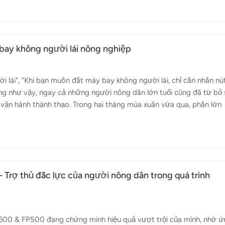
y bay không người láiNhân tốTác dụngThuốc trừ sâuChọn loại thu
Thời tiếtThực hiện vận hành dưới tốc độ gió cấp 3 và tránh vận h
n h...
bay không người lái nông nghiệp
 lái", "Khi bạn muốn đất máy bay không người lái, chỉ cần nhấn nú
ùng như vậy, ngay cả những người nông dân lớn tuổi cũng đã từ bỏ 
vận hành thành thạo. Trong hai tháng mùa xuân vừa qua, phần lớn
 vườn cây họ cam quýt, vườn xoài, vườn vải và các vùng trồng trọt
uả đã mang lại nhiều lợi ích. Ví dụ, trước đây, cần phải lắc thủ cô
không người lái nông nghiệp bay trên cao có thể dễ dàng thụ phấn
 Trợ thủ đắc lực của người nông dân trong quá trình
600 & FP500 đang chứng minh hiệu quả vượt trội của mình, nhờ ứ