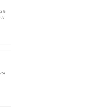
g là
quy
lý
cả
 đất
 với
uốc
ng