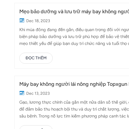
Mẹo bảo dưỡng và lưu trữ máy bay không ngườ
Dec 18, 2023
Khi mùa đông đang đến gần, điều quan trọng đối với ngư
biện pháp bảo dưỡng và lưu trữ phù hợp để bảo vệ thiết bị
mẹo thiết yếu để giúp bạn duy trì chức năng và tuổi th
đông. Và vâng, chúng tôi sẽ đề cập đến cách Máy phun 
quả với những thách thức của mùa đông. Vệ sinh và kiểm
ĐỌC THÊM
mùa đông, hãy vệ sinh kỹ lưỡng. Loại bỏ mọi bụi bẩn, mả
quạt và các bộ phận khác xem có bị mòn không. Chăm sóc 
Máy bay không người lái nông nghiệp Topxgun 
Dec 13, 2023
Gạo, lương thực chính của gần một nửa dân số thế giới, 
để đảm bảo thu hoạch bội thu và duy trì chất lượng, việc
sâu bệnh. Trong nỗ lực tìm kiếm phương pháp canh tác 
nghiệp FP500 và FP600 nổi lên như những nhân tố thay đổ