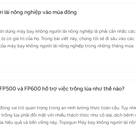
i lái nông nghiệp vào mùa đông
ời dùng máy bay không người lái nông nghiệp là phải cân nhắc các
 có giá trị của họ. Trong bài viết này, chúng tôi sẽ đi sâu vào các
ọ của máy bay không người lái nông nghiệp trong những tháng mùa
thuốc trừ sâu Topxgun máy bay không người lái có thể ứng phó hiệ
 tra:Trước khi cất máy bay không người lái nông nghiệp của bạn v
nh vụn hoặc hóa chất còn sót lại từ mùa trước. Kiểm tra khung, cá
pin:Pin đặc biệt nh...
FP500 và FP600 hỗ trợ việc trồng lúa như thế nào?
đóng vai trò quan trọng trong an ninh lương thực toàn cầu. Tuy nhi
 trồng lúa phải đối mặt với nhiều thách thức như cỏ dại, dịch bệnh 
lúa hiệu quả và bền vững này, Topxgun Máy bay không người lái nô
i cuộc chơi. Trên toàn cầu, trồng lúa không chỉ là một tập quán; đ