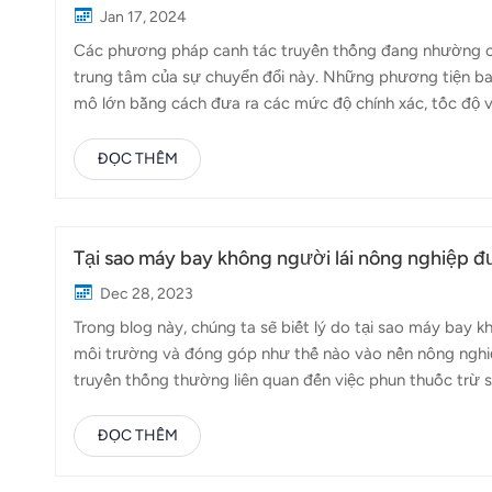
Jan 17, 2024
Các phương pháp canh tác truyền thống đang nhường chỗ
trung tâm của sự chuyển đổi này. Những phương tiện bay
mô lớn bằng cách đưa ra các mức độ chính xác, tốc độ 
Topxgun có thể đáp ứng nhu cầu từ trang trại quy mô n
hóa nhiều nhiệm vụ canh tác khác nhau. Hoạt động tự đ
ĐỌC THÊM
thủ công và tự động, giảm nhu cầu can thiệp thủ công. Đ
nông nghiệp rộng lớn. Nông nghiệp chính xác: Được trang
Tại sao máy bay không người lái nông nghiệp đư
Dec 28, 2023
Trong blog này, chúng ta sẽ biết lý do tại sao máy bay k
môi trường và đóng góp như thế nào vào nền nông ngh
truyền thống thường liên quan đến việc phun thuốc trừ 
năng gây hại cho môi trường. Máy bay không người lái n
có mục tiêu. Điều này không chỉ làm giảm tổng lượng hó
ĐỌC THÊM
cách hạn chế tiếp xúc với các khu vực không phải mục ti
thường liên quan đến máy móc hạng nặng có thể dẫn đến 