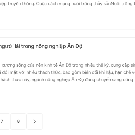
iệp truyền thống. Cuộc cách mạng nuôi trồng thủy sảnNuôi trồng 
ủa sản xuất lương thực toàn cầu. Khi dân số thế giới tiếp tục tăng,
ải sản cũng tăng theo. Để đáp ứng nhu cầu này một cách bền vững,
mới và máy bay không người lái đã trở thành công cụ không thể th
 ích gì cho...
gười lái trong nông nghiệp Ấn Độ
xương sống của nền kinh tế Ấn Độ trong nhiều thế kỷ, cung cấp si
 đối mặt với nhiều thách thức, bao gồm biến đổi khí hậu, hạn chế v
 thách thức này, ngành nông nghiệp Ấn Độ đang chuyển sang công
ười lái nông nghiệp. Các việc áp dụng máy bay không người lái nôn
 cải thiện quản lý cây trồng và các hoạt động canh tác bền vững.
ộ đặt ra những thách thức riêng biệt và máy bay không người lái
ng máy bay không ngườ...
7
8