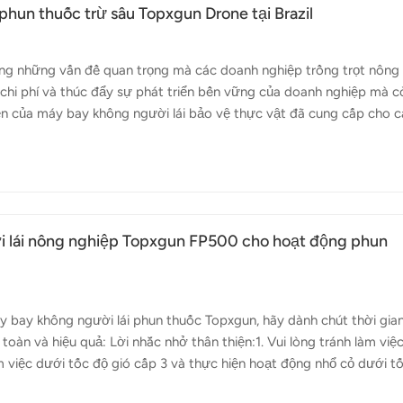
phun thuốc trừ sâu Topxgun Drone tại Brazil
 trong những vấn đề quan trọng mà các doanh nghiệp trồng trọt nông
m chi phí và thúc đẩy sự phát triển bền vững của doanh nghiệp mà c
ện của máy bay không người lái bảo vệ thực vật đã cung cấp cho 
áp bảo vệ thực vật hiện đại hơn, có thể thực hiện các hoạt động c
bảo tốt hơn cho việc thu hoạch mùa màng. Đồng thời, khi nhà sản x
 thể hoạt động bất cứ lúc nào, linh hoạt và hiệu quả hơn so với m
ay...
i lái nông nghiệp Topxgun FP500 cho hoạt động phun
áy bay không người lái phun thuốc Topxgun, hãy dành chút thời gia
oàn và hiệu quả: Lời nhắc nhở thân thiện:1. Vui lòng tránh làm việ
m việc dưới tốc độ gió cấp 3 và thực hiện hoạt động nhổ cỏ dưới t
ịnh về an toàn và nghiêm cấm mọi hành vi vi phạm quy trình vận hàn