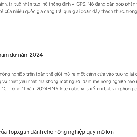
nh, trí tuệ nhân tạo, hệ thống định vị GPS. Nó đang dần góp phần
tế của nhiều quốc gia đang trải qua giai đoạn đầy thách thức, tron
uồn nhân lực hạn chế, chi phí sản xuất đầu vào tăng cao và tác đ
công nghệ số trên mọi mặt của nền kinh tế và xã hội, việc tích hợp 
ên như một giải pháp tối ưu. Trong quá trình chuyển đổi số trong 
...
tham dự năm 2024
ông nghiệp trên toàn thế giới mở ra một cánh cửa vào tương lai 
ng và thiết yếu nhất mà không một người đam mê nông nghiệp nào 
 6-10 Tháng 11 năm 2024EIMA International tại Ý nổi bật với phong 
 trên thế giới. Hội chợ tập trung mạnh vào cơ giới hóa và các giải
 cộng đồng nông nghiệp toàn cầu. 2. Agrishow - Brazil: Địa điểm:
ăm 2024Agrishow tại Brazil là hội chợ công nghệ nông nghiệp lớn 
ng đầu để gi...
 của Topxgun dành cho nông nghiệp quy mô lớn