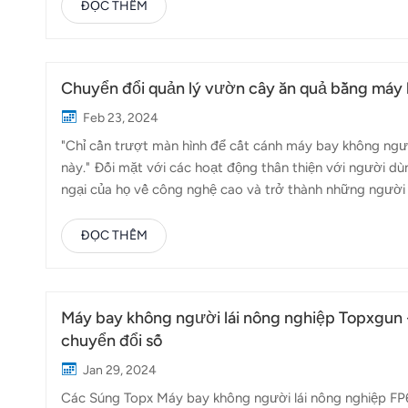
Các yếu tố tác động của Hoạt động phun thuốc bằng má
ĐỌC THÊM
trừ sâu phù hợp và sử dụng theo đúng thông số kỹ thuật.
trong môi trường có nhiệt độ cao và độ ẩm thấp;thực hiệ
Chuyển đổi quản lý vườn cây ăn quả bằng máy 
Feb 23, 2024
"Chỉ cần trượt màn hình để cất cánh máy bay không người
này." Đối mặt với các hoạt động thân thiện với người d
ngại của họ về công nghệ cao và trở thành những người 
nông dân đã dành phần lớn thời gian làm việc trong các
khác. Việc đưa máy bay không người lái vào vườn cây ăn q
ĐỌC THÊM
thân cây để thụ phấn cho cây trồng. Tuy nhiên, máy bay 
sự trợ giúp của gió mạnh. Tương tự như vậy, c...
Máy bay không người lái nông nghiệp Topxgun -
chuyển đổi số
Jan 29, 2024
Các Súng Topx Máy bay không người lái nông nghiệp FP