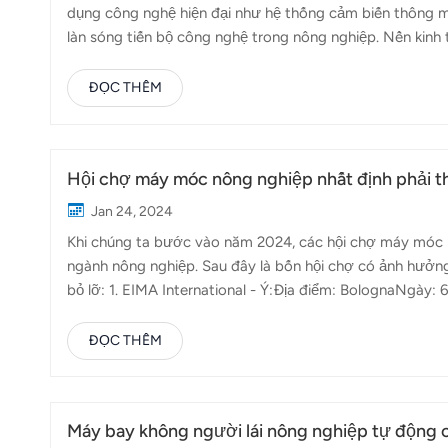
dụng công nghệ hiện đại như hệ thống cảm biến thông mi
làn sóng tiến bộ công nghệ trong nông nghiệp. Nền kinh 
ngành nông nghiệp phải đối mặt với nhiều rào cản như ng
tiêu cực của biến đổi khí hậu. Với xu hướng bùng nổ của 
ĐỌC THÊM
học và công nghệ hiện đại vào sản xuất nông nghiệp nổi l
nghiệp, các sản phẩm nông nghiệp thông minh như máy b
Hội chợ máy móc nông nghiệp nhất định phải 
Jan 24, 2024
Khi chúng ta bước vào năm 2024, các hội chợ máy móc n
ngành nông nghiệp. Sau đây là bốn hội chợ có ảnh hưở
bỏ lỡ: 1. EIMA International - Ý:Địa điểm: BolognaNgày:
quốc tế, quy tụ các nhà sản xuất và nông dân từ khắp nơi
pháp bền vững, biến nó thành sự kiện quan trọng đối với
ĐỌC THÊM
Ribeirão PretoNgày: Ngày 29 Tháng tư - thứ 3 Tháng 5 n
ở Mỹ Latinh. Hội chợ quy tụ các công ty và chuyên gia hà
Máy bay không người lái nông nghiệp tự động