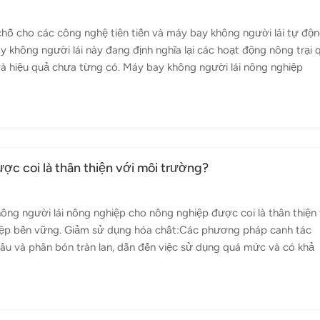
 cho các công nghệ tiên tiến và máy bay không người lái tự độn
 không người lái này đang định nghĩa lại các hoạt động nông trại 
và hiệu quả chưa từng có. Máy bay không người lái nông nghiệp
hỏ đến quy mô lớn, cung cấp khả năng hoàn toàn tự động giúp hợp 
ộng: Máy bay không người lái Topxgun được thiết kế để hoạt động 
iều này đảm bảo hiệu suất nhất quán và đáng tin cậy trên diện tích
 bị cảm biến và rada...
ợc coi là thân thiện với môi trường?
hông người lái nông nghiệp cho nông nghiệp được coi là thân thiện
iệp bền vững. Giảm sử dụng hóa chất:Các phương pháp canh tác
sâu và phân bón tràn lan, dẫn đến việc sử dụng quá mức và có khả
ông nghiệp, được trang bị công nghệ chính xác, cho phép phun th
a chất cần thiết mà còn giảm thiểu tác động đến môi trường bằng
êu. Giảm thiểu sự xáo trộn đất:Các hoạt động canh tác truyền thố
đất bị nén chặt và xói mòn....