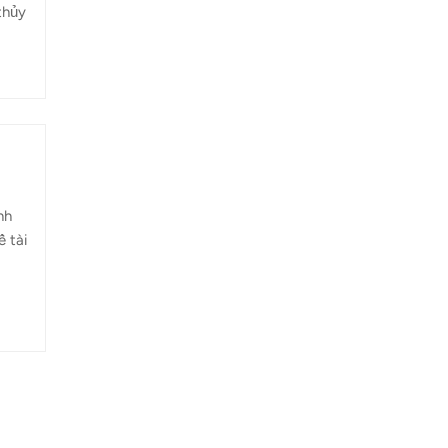
thủy
 nhu
iếu
nh
ề tài
g