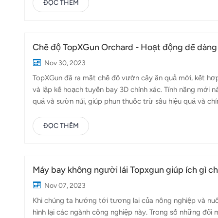
một cách sống. Từ những cánh đồng lúa rộng lớn ở Châ
ĐỌC THÊM
chính nuôi sống cộng đồng. Với vai trò quan trọng như 
và FP600: Người bảo vệ cánh đồng lúa:Những chiếc máy
Chế độ TopXGun Orchard - Hoạt động dễ dàng t
Nov 30, 2023
TopXGun đã ra mắt chế độ vườn cây ăn quả mới, kết hợ
và lập kế hoạch tuyến bay 3D chính xác. Tính năng mới 
quả và sườn núi, giúp phun thuốc trừ sâu hiệu quả và ch
đồi, vườn cây ăn quảDựa trên mô hình 3D, hãy lập kế h
cây đều được phun thuốc đều và giảm các thao tác lặp đ
ĐỌC THÊM
tuyến đường chính xácSử dụng thiết bị camera có độ phâ
từ nhiều góc độ và tạo mô hình 3D của vườn cây ăn quả
Máy bay không người lái Topxgun giúp ích gì c
Nov 07, 2023
Khi chúng ta hướng tới tương lai của nông nghiệp và nu
hình lại các ngành công nghiệp này. Trong số những đổi