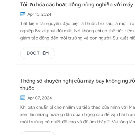
Tối ưu hóa các hoạt động nông nghiệp với máy 
Apr 10, 2024
Tiết kiệm tài nguyên, đặc biệt là thuốc trừ sâu, là một
nghiệp Brazil phải đối mặt. Nó không chỉ có thể tiết kiệ
giảm tác động đến môi trường và con người. Sự xuất hi
doanh nghiệp nông nghiệp và nông dân Brazil các giải ph
chính xác cao một cách hiệu quả và linh hoạt hơn, đảm 
ĐỌC THÊM
cần máy bay không người lái, máy bay không người lái có
móc lớn, và tiết kiệm chi phí hơn so với nhân công. Máy b
Thông số khuyến nghị của máy bay không ngườ
thuốc
Apr 07, 2024
Khi bạn chuẩn bị cho nhiệm vụ tiếp theo của mình với M
xem lại những hướng dẫn quan trọng sau để vận hành an t
môi trường có nhiệt độ cao và độ ẩm thấp.2. Vui lòng là
độ gió cấp 2.3. Vui lòng tuân thủ nghiêm ngặt các quy đ