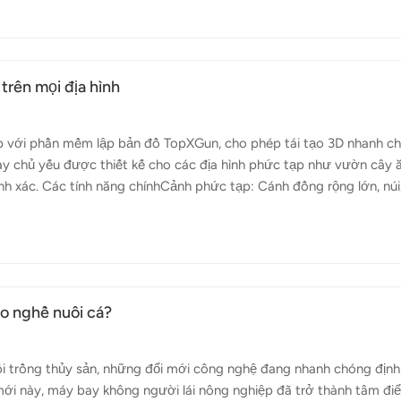
u Á đến những cảnh quan ruộng bậc thang ở Nam Mỹ, lúa là lương 
vậy, việc bảo vệ mùa màng lúa trở nên tối quan trọng. Topxgun FP5
 bay khô...
rên mọi địa hình
p với phần mềm lập bản đồ TopXGun, cho phép tái tạo 3D nhanh c
này chủ yếu được thiết kế cho các địa hình phức tạp như vườn cây 
ính xác. Các tính năng chínhCảnh phức tạp: Cánh đồng rộng lớn, núi
oạch đường bay tối ưu của máy bay không người lái để đảm bảo mọ
i lặp lại. Hoạt động hiệu quả: Lập bản đồ nhanh chóng và lập kế h
n giải cao, máy bay không người lái có thể chụp ảnh vườn cây ăn
 bằng TopXGun Ma...
ho nghề nuôi cá?
ôi trồng thủy sản, những đổi mới công nghệ đang nhanh chóng định
 mới này, máy bay không người lái nông nghiệp đã trở thành tâm đi