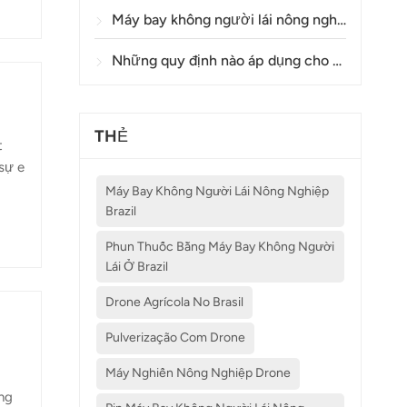
ốc
Máy bay không người lái nông nghiệp có độ chính xác như thế nào trong việc phun thuốc và giám sát cây trồng?
ành
Những quy định nào áp dụng cho việc sử dụng máy bay không người lái trong nông nghiệp ở các quốc gia khác nhau?
THẺ
t
sự e
Máy Bay Không Người Lái Nông Nghiệp
Brazil
ng
Phun Thuốc Bằng Máy Bay Không Người
 với
Lái Ở Brazil
Drone Agrícola No Brasil
Pulverização Com Drone
Máy Nghiền Nông Nghiệp Drone
ng