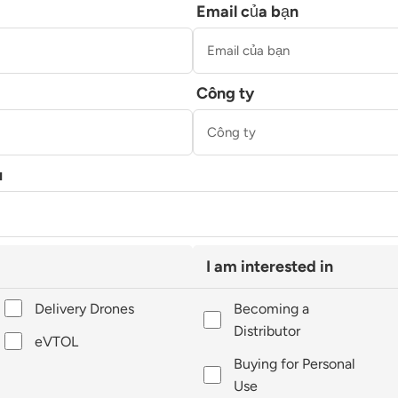
Email của bạn
Công ty
u
I am interested in
Delivery Drones
Becoming a
Distributor
eVTOL
Buying for Personal
Use