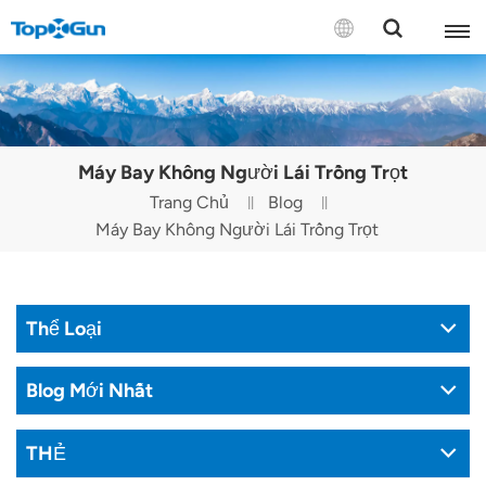
LIÊN HỆ VỚI CHÚNG TÔI
English
Máy Bay Không Người Lái Trồng Trọt
Español
Trang Chủ
Blog
Máy Bay Không Người Lái Trồng Trọt
Русский
Português(Portugal)
Thể Loại
Português(Brasil)
Türkçe
Blog Mới Nhất
Tiếng Việt
THẺ