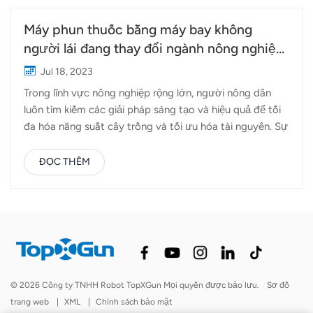
Máy phun thuốc bằng máy bay không
người lái đang thay đổi ngành nông nghiệp
như thế nào
Jul 18, 2023
Trong lĩnh vực nông nghiệp rộng lớn, người nông dân
luôn tìm kiếm các giải pháp sáng tạo và hiệu quả để tối
đa hóa năng suất cây trồng và tối ưu hóa tài nguyên. Sự
xuất hiện của máy phun thuốc bay không người lái đã
mang đến một chiều hướng mới cho nông nghiệp chính
ĐỌC THÊM
xác, biến đổi cách chúng ta bảo vệ và nuôi dưỡng cây
trồng của mình. Hãy cùng khám phá thế giới hấp dẫn
của Máy phun thuốc trừ sâu Topxgun và khám phá ứng
dụng của chúng trên nhiều loại cây trồng khác nhau. Lúa
mì và các loại ngũ cốc khác:Máy phun thuốc trừ sâu
Topxgun FP400 đã cho thấy những lợi ích đáng kể đối
với lúa mì và các loại cây ngũ cốc khác. Với khả năng
© 2026 Công ty TNHH Robot TopXGun Mọi quyền được bảo lưu.
Sơ đồ
bay thấp và phun thuốc chính xác, máy phun thuốc
trang web
|
XML
|
Chính sách bảo mật
không người lái đảm bảo phân phối đều thuốc, ngăn