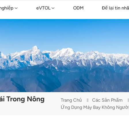
nghiệp
eVTOL
ODM
Để lại tin nh
ông nghiệp TopXGun FP700
nông nghiệp TopXGun FP300E
Máy bay không người lái vệ sinh TopXGun C15
ái Trong Nông
Trang Chủ
Các Sản Phẩm
Ứng Dụng Máy Bay Không Người 