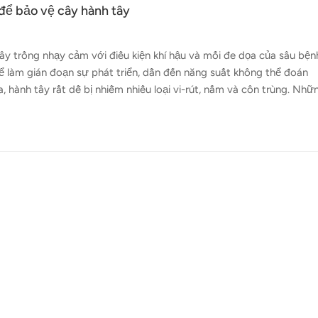
để bảo vệ cây hành tây
ây trồng nhạy cảm với điều kiện khí hậu và mối đe dọa của sâu bện
 thể làm gián đoạn sự phát triển, dẫn đến năng suất không thể đoán
 hành tây rất dễ bị nhiễm nhiều loại vi-rút, nấm và côn trùng. Nhữ
g chi phí cho người nông dân. Để giải quyết những thách thức này
 vệ cây trồng hành tây đã trở thành một giải pháp thiết thực và 
n FP600, FP500 Và Máy bay không người lái nông nghiệp FP300E, 
i đoạn sinh...