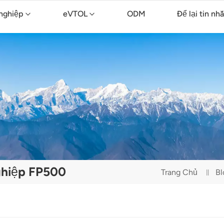
nghiệp
eVTOL
ODM
Để lại tin nh
ông nghiệp TopXGun FP700
nông nghiệp TopXGun FP300E
Máy bay không người lái vệ sinh TopXGun C15
ghiệp FP500
Trang Chủ
Bl