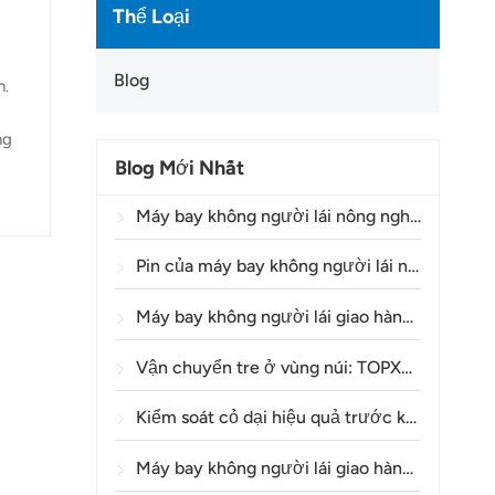
Thể Loại
Blog
h.
ng
Blog Mới Nhất
,
hiệu
Máy bay không người lái nông nghiệp đang giúp nông dân Brazil cải thiện hoạt động phun thuốc trừ sâu như thế nào?
có
Pin của máy bay không người lái nông nghiệp có thể sử dụng được bao lâu?
Máy bay không người lái giao hàng Y160: Một phương thức an toàn và hiệu quả hơn để vận chuyển vật liệu tháp điện trên địa hình đồi núi.
Vận chuyển tre ở vùng núi: TOPXGUN Y160 mở ra một tuyến đường mới từ rừng đến điểm thu gom.
Kiểm soát cỏ dại hiệu quả trước khi nảy mầm trong lúa mì bằng máy bay không người lái nông nghiệp A80
Máy bay không người lái giao hàng là gì và việc giao hàng bằng máy bay không người lái hoạt động như thế nào?