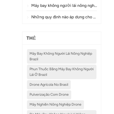
Máy bay không người lái nông nghiệp có độ chính xác như thế nào trong việc phun thuốc và giám sát cây trồng?
Những quy định nào áp dụng cho việc sử dụng máy bay không người lái trong nông nghiệp ở các quốc gia khác nhau?
THẺ
Máy Bay Không Người Lái Nông Nghiệp
Brazil
Phun Thuốc Bằng Máy Bay Không Người
Lái Ở Brazil
Drone Agrícola No Brasil
Pulverização Com Drone
Máy Nghiền Nông Nghiệp Drone