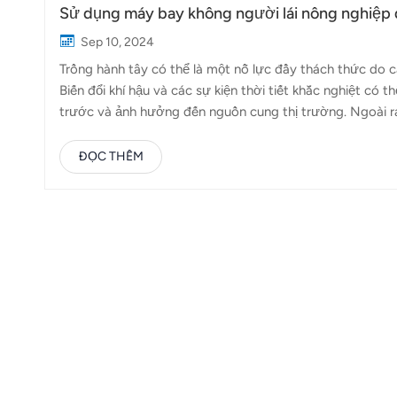
Sử dụng máy bay không người lái nông nghiệp 
Sep 10, 2024
Trồng hành tây có thể là một nỗ lực đầy thách thức do c
Biến đổi khí hậu và các sự kiện thời tiết khắc nghiệt có
trước và ảnh hưởng đến nguồn cung thị trường. Ngoài ra,
vấn đề này có thể dẫn đến mất năng suất đáng kể và tăn
việc sử dụng máy bay không người lái nông nghiệp để bảo
ĐỌC THÊM
quả. Máy bay không người lái nông nghiệp, như Topxgu
thể được sử dụng để phun thuốc trên không, trong các gia