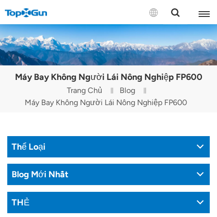
LIÊN HỆ VỚI CHÚNG TÔI
English
Máy Bay Không Người Lái Nông Nghiệp FP600
Español
Trang Chủ
Blog
Máy Bay Không Người Lái Nông Nghiệp FP600
Русский
Português(Portugal)
Thể Loại
Português(Brasil)
Türkçe
Blog Mới Nhất
Tiếng Việt
THẺ