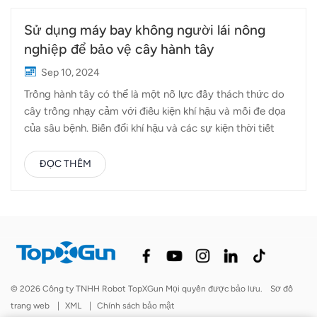
Sử dụng máy bay không người lái nông
nghiệp để bảo vệ cây hành tây
Sep 10, 2024
Trồng hành tây có thể là một nỗ lực đầy thách thức do
cây trồng nhạy cảm với điều kiện khí hậu và mối đe dọa
của sâu bệnh. Biến đổi khí hậu và các sự kiện thời tiết
khắc nghiệt có thể làm gián đoạn sự phát triển, dẫn đến
năng suất không thể đoán trước và ảnh hưởng đến
ĐỌC THÊM
nguồn cung thị trường. Ngoài ra, hành tây rất dễ bị
nhiễm nhiều loại vi-rút, nấm và côn trùng. Những vấn đề
này có thể dẫn đến mất năng suất đáng kể và tăng chi
phí cho người nông dân. Để giải quyết những thách
thức này, việc sử dụng máy bay không người lái nông
nghiệp để bảo vệ cây trồng hành tây đã trở thành một
giải pháp thiết thực và hiệu quả. Máy bay không người
© 2026 Công ty TNHH Robot TopXGun Mọi quyền được bảo lưu.
Sơ đồ
lái nông nghiệp, như Topxgun FP600, FP500 Và Máy bay
trang web
|
XML
|
Chính sách bảo mật
không người lái nông nghiệp FP300E, có thể được sử