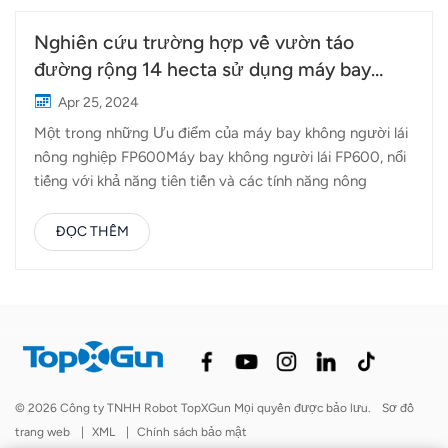
Nghiên cứu trường hợp về vườn táo
đường rộng 14 hecta sử dụng máy bay
không người lái Topxgun
Apr 25, 2024
Một trong những Ưu điểm của máy bay không người lái
nông nghiệp FP600Máy bay không người lái FP600, nổi
tiếng với khả năng tiên tiến và các tính năng nông
nghiệp chính xác. Được trang bị máy rải khí SP4, giúp xử
lý đất hiệu quả. Phân phối đồng đều thông qua phương
ĐỌC THÊM
pháp rải khíVới 6 kênh phun khí, FP600 đảm bảo phân
phối đồng đều các chất cải tạo đất và chất bổ sung trên
khắp vườn cây ăn quả. Phương pháp xử lý đất tỉ mỉ này
loại bỏ sự không đồng nhất và tối đa hóa khả năng hấp
thụ chất dinh dưỡng của cây trồng, do đó tối ưu hóa
khả năng sinh trưởng và năng suất. rải vôi và hơn thế
nữaMột trong những tính năng nổi bật của FP600 là tính
© 2026 Công ty TNHH Robot TopXGun Mọi quyền được bảo lưu.
Sơ đồ
linh hoạt trong ứng dụng. Ngoài việc xử lý đất tiêu
trang web
|
XML
|
Chính sách bảo mật
chuẩn, máy bay không người lái này còn vượt trội trong