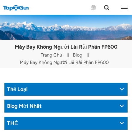
LIÊN HỆ VỚI CHÚNG TÔI
English
Máy Bay Không Người Lái Rải Phân FP600
Español
Trang Chủ
Blog
Máy Bay Không Người Lái Rải Phân FP600
Русский
Português(Portugal)
Thể Loại
Português(Brasil)
Türkçe
Blog Mới Nhất
Tiếng Việt
THẺ