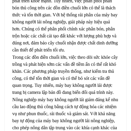
phát triển khỏe mạnh. Tuy nhiên, việc phân phối phân
bón thủ công trên các đồn điền chuối lớn có thể là thách
thức và tốn thời gian. Với hệ thống rải phân của máy bay
không người lái nông nghiệp, giải pháp này hiệu quả
hơn. Chúng có thể phân phối chính xác phân bón, phân
trộn hoặc các chất cải tạo đất khác với lượng phù hợp và
đúng nơi, đảm bảo cây chuối nhận được chất dinh dưỡng
cần thiết để phát triển tối ưu.
Trong các đồn điền chuối lớn, việc theo dõi sức khỏe cây
trồng và phát hiện sớm các vấn đề tiềm ẩn có thể rất khó
khăn. Các phương pháp truyền thống, như kiểm tra thủ
công, có thể tốn thời gian và có thể bỏ sót các vấn đề
quan trọng. Tuy nhiên, máy bay không người lái được
trang bị camera lập bản đồ đang biến đổi quá trình này.
Nông nghiệp
máy bay không người lái
giảm đáng kể nhu
cầu lao động thủ công bằng cách tự động hóa các nhiệm
vụ như phun thuốc, rải thuốc và giám sát. Với khả năng
bay tự động của máy bay không người lái nông nghiệp,
cho phép nông dân tập trung vào các khía cạnh khác của