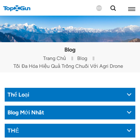
LIÊN HỆ VỚI CHÚNG TÔI
English
Blog
Español
Trang Chủ
Blog
Tối Đa Hóa Hiệu Quả Trồng Chuối Với Agri Drone
Русский
Português(Portugal)
Thể Loại
Português(Brasil)
Türkçe
Blog Mới Nhất
Tiếng Việt
THẺ