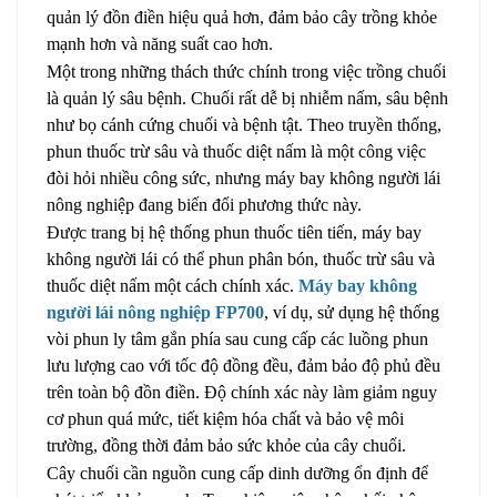
quản lý đồn điền hiệu quả hơn, đảm bảo cây trồng khỏe
mạnh hơn và năng suất cao hơn.
Một trong những thách thức chính trong việc trồng chuối
là quản lý sâu bệnh. Chuối rất dễ bị nhiễm nấm, sâu bệnh
như bọ cánh cứng chuối và bệnh tật. Theo truyền thống,
phun thuốc trừ sâu và thuốc diệt nấm là một công việc
đòi hỏi nhiều công sức, nhưng máy bay không người lái
nông nghiệp đang biến đổi phương thức này.
Được trang bị hệ thống phun thuốc tiên tiến, máy bay
không người lái có thể phun phân bón, thuốc trừ sâu và
thuốc diệt nấm một cách chính xác.
Máy bay không
người lái nông nghiệp FP700
, ví dụ, sử dụng hệ thống
vòi phun ly tâm gắn phía sau cung cấp các luồng phun
lưu lượng cao với tốc độ đồng đều, đảm bảo độ phủ đều
trên toàn bộ đồn điền. Độ chính xác này làm giảm nguy
cơ phun quá mức, tiết kiệm hóa chất và bảo vệ môi
trường, đồng thời đảm bảo sức khỏe của cây chuối.
Cây chuối cần nguồn cung cấp dinh dưỡng ổn định để