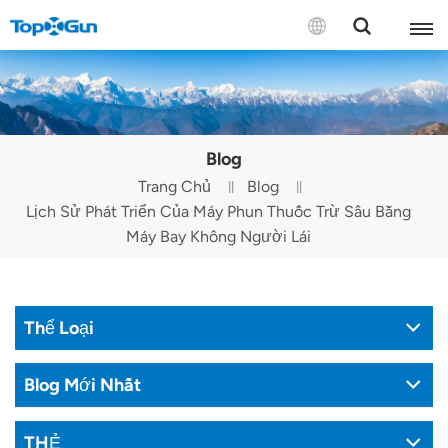
LIÊN HỆ VỚI CHÚNG TÔI
English
Blog
Español
Trang Chủ
Blog
Lịch Sử Phát Triển Của Máy Phun Thuốc Trừ Sâu Bằng
Русский
Máy Bay Không Người Lái
Português(Portugal)
Português(Brasil)
Thể Loại
Türkçe
Blog Mới Nhất
Tiếng Việt
THẺ