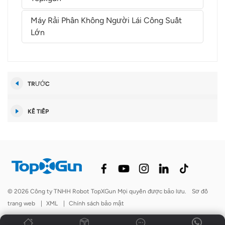
Máy Rải Phân Không Người Lái Công Suất
Lớn
TRƯỚC
KẾ TIẾP
© 2026 Công ty TNHH Robot TopXGun Mọi quyền được bảo lưu.
Sơ đồ
trang web
|
XML
|
Chính sách bảo mật