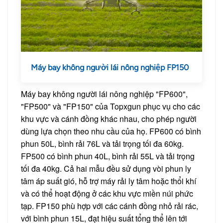
Máy bay không người lái nông nghiệp FP150
Máy bay không người lái nông nghiệp "FP600",
"FP500" và "FP150" của Topxgun phục vụ cho các
khu vực và cánh đồng khác nhau, cho phép người
dùng lựa chọn theo nhu cầu của họ. FP600 có bình
phun 50L, bình rải 76L và tải trọng tối đa 60kg.
FP500 có bình phun 40L, bình rải 55L và tải trọng
tối đa 40kg. Cả hai mẫu đều sử dụng vòi phun ly
tâm áp suất gió, hỗ trợ máy rải ly tâm hoặc thổi khí
và có thể hoạt động ở các khu vực miền núi phức
tạp. FP150 phù hợp với các cánh đồng nhỏ rải rác,
với bình phun 15L, đạt hiệu suất tổng thể lên tới