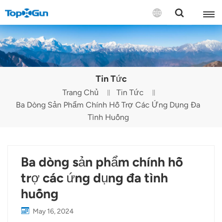
LIÊN HỆ VỚI CHÚNG TÔI
English
Tin Tức
Español
Trang Chủ
Tin Tức
Ba Dòng Sản Phẩm Chính Hỗ Trợ Các Ứng Dụng Đa
Русский
Tình Huống
Português(Portugal)
Português(Brasil)
Ba dòng sản phẩm chính hỗ
Türkçe
trợ các ứng dụng đa tình
huống
Tiếng Việt
May 16, 2024