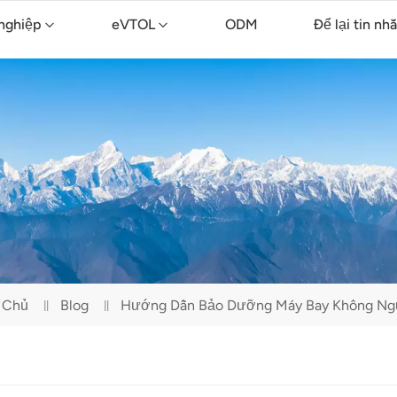
nghiệp
eVTOL
ODM
Để lại tin nh
ông nghiệp TopXGun FP700
nông nghiệp TopXGun FP300E
Máy bay không người lái vệ sinh TopXGun C15
 Chủ
Blog
Hướng Dẫn Bảo Dưỡng Máy Bay Không Ngườ