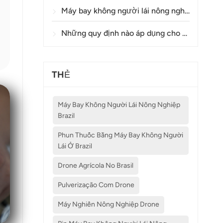
Máy bay không người lái nông nghiệp có độ chính xác như thế nào trong việc phun thuốc và giám sát cây trồng?
Những quy định nào áp dụng cho việc sử dụng máy bay không người lái trong nông nghiệp ở các quốc gia khác nhau?
THẺ
Máy Bay Không Người Lái Nông Nghiệp
Brazil
Phun Thuốc Bằng Máy Bay Không Người
Lái Ở Brazil
Drone Agrícola No Brasil
Pulverização Com Drone
Máy Nghiền Nông Nghiệp Drone