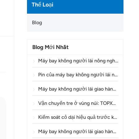
Thể Loại
Blog
Blog Mới Nhất
Máy bay không người lái nông nghiệp đang giúp nông dân Brazil cải thiện hoạt động phun thuốc trừ sâu như thế nào?
Pin của máy bay không người lái nông nghiệp có thể sử dụng được bao lâu?
Máy bay không người lái giao hàng Y160: Một phương thức an toàn và hiệu quả hơn để vận chuyển vật liệu tháp điện trên địa hình đồi núi.
Vận chuyển tre ở vùng núi: TOPXGUN Y160 mở ra một tuyến đường mới từ rừng đến điểm thu gom.
Kiểm soát cỏ dại hiệu quả trước khi nảy mầm trong lúa mì bằng máy bay không người lái nông nghiệp A80
Máy bay không người lái giao hàng là gì và việc giao hàng bằng máy bay không người lái hoạt động như thế nào?