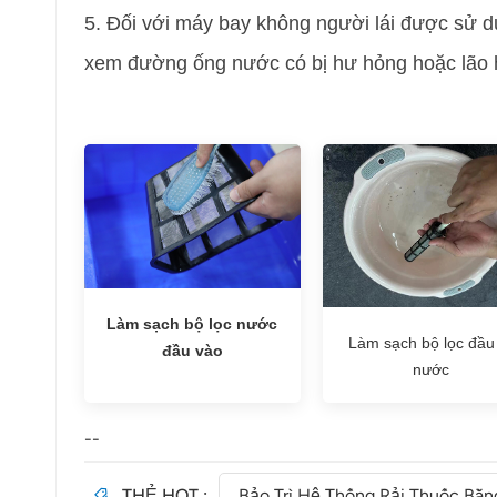
5. Đối với máy bay không người lái được sử d
xem đường ống nước có bị hư hỏng hoặc lão h
Làm sạch bộ lọc nước
Làm sạch bộ lọc đầu
đầu vào
nước
--
THẺ HOT :
Bảo Trì Hệ Thống Rải Thuốc Bằn