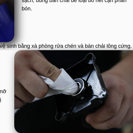
sạch, dùng bàn chải để loại bỏ hết cặn phân
bón.
 vệ sinh bằng xà phòng rửa chén và bàn chải lông cứng.
 mỡ
ị