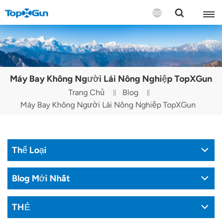
LIÊN HỆ VỚI CHÚNG TÔI
English
Máy Bay Không Người Lái Nông Nghiệp TopXGun
Español
Trang Chủ
Blog
Máy Bay Không Người Lái Nông Nghiệp TopXGun
Русский
Português(Portugal)
Thể Loại
Português(Brasil)
Türkçe
Blog Mới Nhất
Tiếng Việt
THẺ