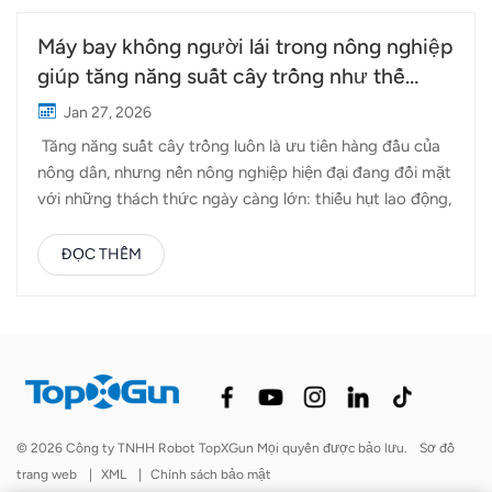
Máy bay không người lái trong nông nghiệp
giúp tăng năng suất cây trồng như thế
nào?
Jan 27, 2026
Tăng năng suất cây trồng luôn là ưu tiên hàng đầu của
nông dân, nhưng nền nông nghiệp hiện đại đang đối mặt
với những thách thức ngày càng lớn: thiếu hụt lao động,
chi phí đầu vào tăng cao, đồng ruộng không bằng phẳng
và thời tiết khó lường. Máy bay không người lái nông
ĐỌC THÊM
nghiệp Chúng đã nổi lên như một công cụ thiết thực để
giải quyết những vấn đề này, giúp nông dân đưa ra
quyết định tốt hơn và quản lý đồng ruộng hiệu quả
hơn. Thay vì thay thế các phương pháp canh tác truyền
thống, máy bay không người lái bổ sung cho chúng
bằng cách tăng độ chính xác, tính nhất quán và những
hiểu biết dựa trên dữ liệu. Dưới đây là cách máy bay
© 2026 Công ty TNHH Robot TopXGun Mọi quyền được bảo lưu.
Sơ đồ
không người lái trong nông nghiệp đóng góp trực tiếp
trang web
|
XML
|
Chính sách bảo mật
vào năng suất cây trồng cao hơn. 1. Phun thuốc bảo vệ