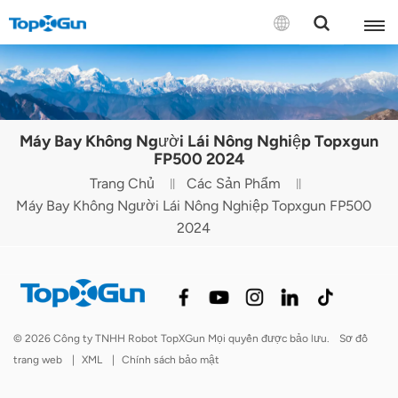
LIÊN HỆ VỚI CHÚNG TÔI
English
Máy Bay Không Người Lái Nông Nghiệp Topxgun
Español
FP500 2024
Trang Chủ
Các Sản Phẩm
Русский
Máy Bay Không Người Lái Nông Nghiệp Topxgun FP500
2024
Português(Portugal)
Português(Brasil)
Türkçe
© 2026 Công ty TNHH Robot TopXGun Mọi quyền được bảo lưu.
Sơ đồ
Tiếng Việt
trang web
|
XML
|
Chính sách bảo mật