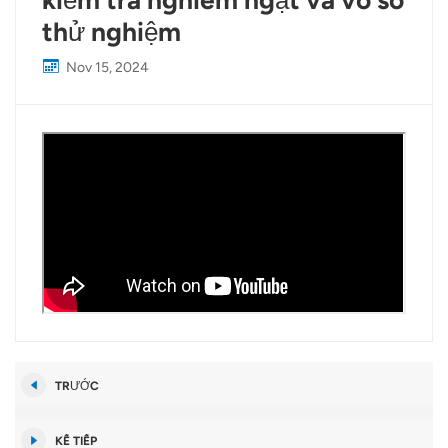
kiểm tra nghiêm ngặt và vô số
thử nghiệm
Nov 15, 2024
TRƯỚC
KẾ TIẾP