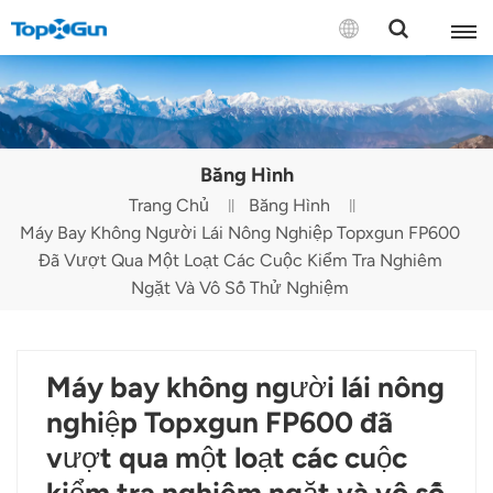
LIÊN HỆ VỚI CHÚNG TÔI
English
Băng Hình
Español
Trang Chủ
Băng Hình
Máy Bay Không Người Lái Nông Nghiệp Topxgun FP600
Русский
Đã Vượt Qua Một Loạt Các Cuộc Kiểm Tra Nghiêm
Português(Portugal)
Ngặt Và Vô Số Thử Nghiệm
Português(Brasil)
Máy bay không người lái nông
Türkçe
nghiệp Topxgun FP600 đã
Tiếng Việt
vượt qua một loạt các cuộc