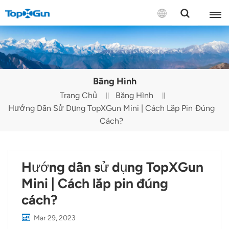
LIÊN HỆ VỚI CHÚNG TÔI
English
Băng Hình
Español
Trang Chủ
Băng Hình
Hướng Dẫn Sử Dụng TopXGun Mini | Cách Lắp Pin Đúng
Русский
Cách?
Português(Portugal)
Português(Brasil)
Hướng dẫn sử dụng TopXGun
Türkçe
Mini | Cách lắp pin đúng
cách?
Tiếng Việt
Mar 29, 2023