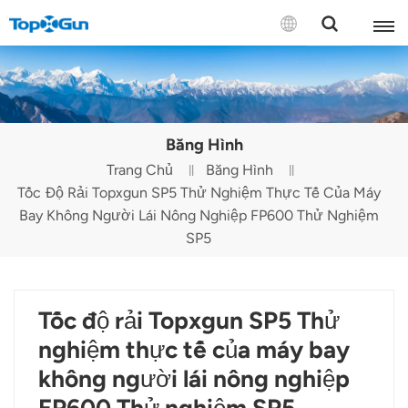
LIÊN HỆ VỚI CHÚNG TÔI
English
Băng Hình
Español
Trang Chủ
Băng Hình
Tốc Độ Rải Topxgun SP5 Thử Nghiệm Thực Tế Của Máy
Русский
Bay Không Người Lái Nông Nghiệp FP600 Thử Nghiệm
Português(Portugal)
SP5
Português(Brasil)
Tốc độ rải Topxgun SP5 Thử
Türkçe
nghiệm thực tế của máy bay
Tiếng Việt
không người lái nông nghiệp