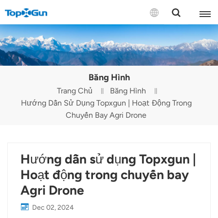
LIÊN HỆ VỚI CHÚNG TÔI
English
Băng Hình
Español
Trang Chủ
Băng Hình
Hướng Dẫn Sử Dụng Topxgun | Hoạt Động Trong
Русский
Chuyến Bay Agri Drone
Português(Portugal)
Português(Brasil)
Hướng dẫn sử dụng Topxgun |
Türkçe
Hoạt động trong chuyến bay
Agri Drone
Tiếng Việt
Dec 02, 2024