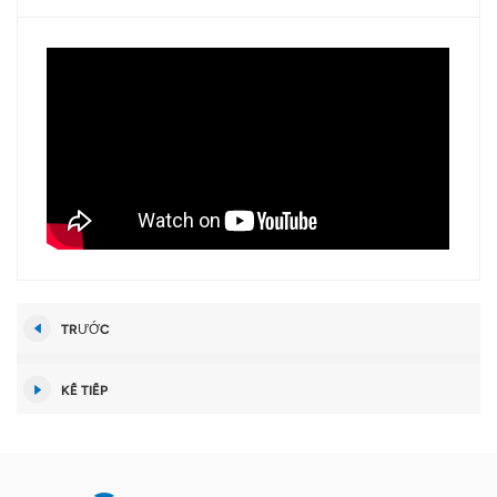
TRƯỚC
KẾ TIẾP