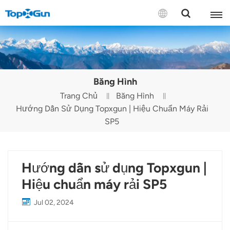
LIÊN HỆ VỚI CHÚNG TÔI
English
Băng Hình
Español
Trang Chủ
Băng Hình
Hướng Dẫn Sử Dụng Topxgun | Hiệu Chuẩn Máy Rải
Русский
SP5
Português(Portugal)
Português(Brasil)
Hướng dẫn sử dụng Topxgun |
Türkçe
Hiệu chuẩn máy rải SP5
Tiếng Việt
Jul 02, 2024