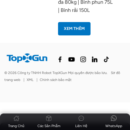
đa 80kg | Bình phun 75L
| Bình rải 150L
XEM THÊM
© 2026 Công ty TNHH Robot TopXGun Mọi quyền được bảo lưu.
Sơ đồ
trang web
|
XML
|
Chính sách bảo mật
Trang Chủ
Các Sản Phẩm
Liên Hệ
WhatsApp
Tin tức
|
Blog