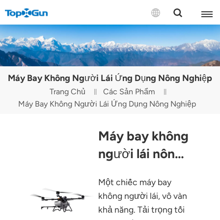
LIÊN HỆ VỚI CHÚNG TÔI
English
Máy Bay Không Người Lái Ứng Dụng Nông Nghiệp
Español
Trang Chủ
Các Sản Phẩm
Máy Bay Không Người Lái Ứng Dụng Nông Nghiệp
Русский
Português(Portugal)
Máy bay không
Português(Brasil)
người lái nông
nghiệp A80
Türkçe
Một chiếc máy bay
Tiếng Việt
không người lái, vô vàn
khả năng. Tải trọng tối