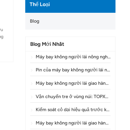
Thể Loại
Blog
ử
ưu
ng
Blog Mới Nhất
ỉ
 lái
Máy bay không người lái nông nghiệp đang giúp nông dân Brazil cải thiện hoạt động phun thuốc trừ sâu như thế nào?
rừ
Pin của máy bay không người lái nông nghiệp có thể sử dụng được bao lâu?
Máy bay không người lái giao hàng Y160: Một phương thức an toàn và hiệu quả hơn để vận chuyển vật liệu tháp điện trên địa hình đồi núi.
Vận chuyển tre ở vùng núi: TOPXGUN Y160 mở ra một tuyến đường mới từ rừng đến điểm thu gom.
Kiểm soát cỏ dại hiệu quả trước khi nảy mầm trong lúa mì bằng máy bay không người lái nông nghiệp A80
Máy bay không người lái giao hàng là gì và việc giao hàng bằng máy bay không người lái hoạt động như thế nào?