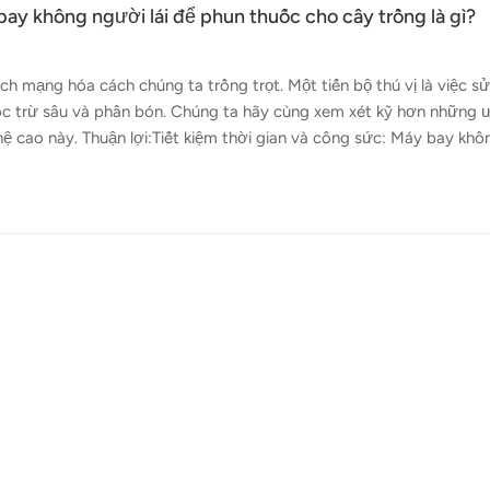
y không người lái để phun thuốc cho cây trồng là gì?
h mạng hóa cách chúng ta trồng trọt. Một tiến bộ thú vị là việc s
c trừ sâu và phân bón. Chúng ta hãy cùng xem xét kỹ hơn những 
 cao này. Thuận lợi:Tiết kiệm thời gian và công sức: Máy bay khô
 bé nhanh nhẹn! Chúng có thể bao phủ toàn bộ một mẫu Anh đất ch
ng sức quý báu. Khi sâu bệnh tấn công bất ngờ, máy bay không người
 Bảo tồn nước và hóa chất: Máy bay không người lái phun thuốc t
ng ít nước hơn nhiề...