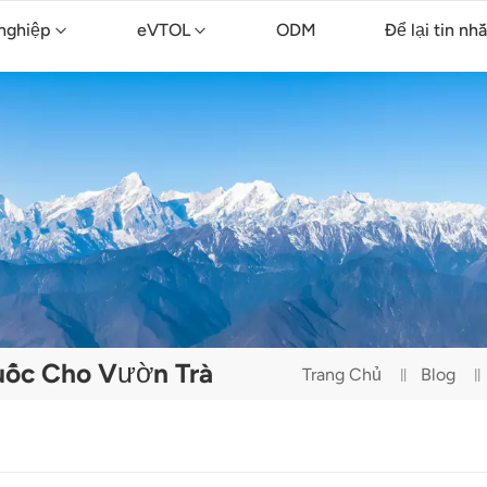
nghiệp
eVTOL
ODM
Để lại tin nh
ông nghiệp TopXGun FP700
nông nghiệp TopXGun FP300E
Máy bay không người lái vệ sinh TopXGun C15
uốc Cho Vườn Trà
Trang Chủ
Blog