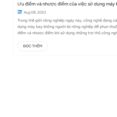
Ưu điểm và nhược điểm của việc sử dụng máy ba
Aug 08, 2023
Trong thế giới nông nghiệp ngày nay, công nghệ đang các
dụng máy bay không người lái nông nghiệp để phun thuố
điểm và nhược điểm khi sử dụng những trợ thủ công nghệ
người lái phun thuốc cho vườn trà là những trợ thủ nhỏ
trong vài phút, giúp nông dân tiết kiệm thời gian và cô
ĐỌC THÊM
có thể nhanh chóng lao vào để phun thuốc nhanh chóng.
sâu lúa mì thông minh về việc sử dụng nước. Chúng sử dụ