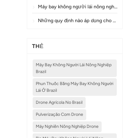
Máy bay không người lái nông nghiệp có độ chính xác như thế nào trong việc phun thuốc và giám sát cây trồng?
Những quy định nào áp dụng cho việc sử dụng máy bay không người lái trong nông nghiệp ở các quốc gia khác nhau?
THẺ
Máy Bay Không Người Lái Nông Nghiệp
Brazil
Phun Thuốc Bằng Máy Bay Không Người
Lái Ở Brazil
Drone Agrícola No Brasil
Pulverização Com Drone
Máy Nghiền Nông Nghiệp Drone