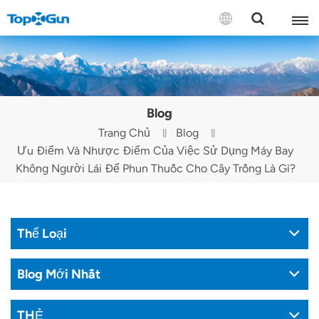
LIÊN HỆ VỚI CHÚNG TÔI
English
Blog
Español
Trang Chủ
Blog
Ưu Điểm Và Nhược Điểm Của Việc Sử Dụng Máy Bay
Русский
Không Người Lái Để Phun Thuốc Cho Cây Trồng Là Gì?
Português(Portugal)
Português(Brasil)
Thể Loại
Türkçe
Blog Mới Nhất
Tiếng Việt
THẺ